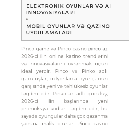
ELEKTRONIK OYUNLAR VƏ AI
İNNOVASIYALARI
MOBIL OYUNLAR VƏ QAZINO
UYGULAMALARI
Pinco game və Pinco casino
pinco az
2026-ci ilin online kazino trendlərini
və innovasiyalarını öyrənmək üçün
ideal yerdir. Pinco və Pinko adlı
quruluşlar, milyonlarca oyunçunun
qarşısında yeni və təhlükəsiz oyunlar
təqdim edir. Pinko az adlı quruluş,
2026-ci ilin başlarında yeni
promoksiya kodları təqdim edir, bu
sayədə oyunçular daha çox qazanma
şansına malik olurlar. Pinco casino