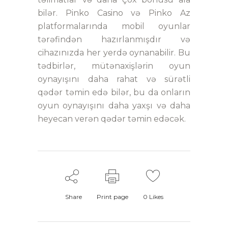
bilər. Pinko Casino və Pinko Az
platformalarında mobil oyunlar
tərəfindən hazırlanmışdır və
cihazınızda her yerdə oynanabilir. Bu
tədbirlər, mütənaxişlərin oyun
oynayışını daha rahat və sürətli
qədər təmin edə bilər, bu da onların
oyun oynayışını daha yaxşı və daha
heyecan verən qədər təmin edəcək.
Share
Print page
0
Likes