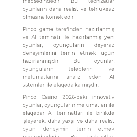
məqsədindədir. Bu təchizatlar
oyunların daha realist və təhlükəsiz
olmasına kömək edir.
Pinco game tərəfindən hazırlanmış
və AI təminatı ilə hazırlanmış yeni
oyunlar, oyunçuların dəyərsiz
deneyimlərini təmin etmək üçün
hazırlanmışdır. Bu oyunlar,
oyunçuların tələblərini və
məlumatlarını analiz edən AI
sistemləri ilə əlaqəda kalmışdır.
Pinco Casino 2026-dakı innovativ
oyunlar, oyunçuların məlumatları ilə
əlaqədar AI təminatları ilə birlikdə
işləyərək, daha yaxşı və daha realist
oyun deneyimini təmin etmək
məqsədindədir. Bu təchizatlar,