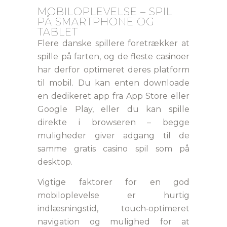
MOBILOPLEVELSE – SPIL
PÅ SMARTPHONE OG
TABLET
Flere danske spillere foretrækker at
spille på farten, og de fleste casinoer
har derfor optimeret deres platform
til mobil. Du kan enten downloade
en dedikeret app fra App Store eller
Google Play, eller du kan spille
direkte i browseren – begge
muligheder giver adgang til de
samme gratis casino spil som på
desktop.
Vigtige faktorer for en god
mobiloplevelse er hurtig
indlæsningstid, touch‑optimeret
navigation og mulighed for at