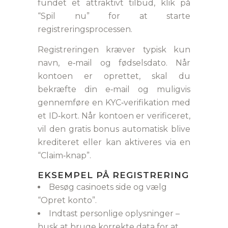
fundet et attraktivt tilbud, klik på
“Spil nu” for at starte
registreringsprocessen.
Registreringen kræver typisk kun
navn, e‑mail og fødselsdato. Når
kontoen er oprettet, skal du
bekræfte din e‑mail og muligvis
gennemføre en KYC‑verifikation med
et ID‑kort. Når kontoen er verificeret,
vil den gratis bonus automatisk blive
krediteret eller kan aktiveres via en
“Claim‑knap”.
EKSEMPEL PÅ REGISTRERING
Besøg casinoets side og vælg
“Opret konto”.
Indtast personlige oplysninger –
husk at bruge korrekte data for at