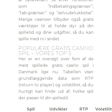
som “indbetalingsgrænser”,
“tab‑grænser” og “selvudelukkelse”.
Mange casinoer tilbyder også gratis
værktøjer til at holde styr på din
spilletid og dine udgifter, så du kan
spille med ro i sindet.
POPULÆRE GRATIS CASINO
SPIL – VORES TOP 5
Her er en oversigt over fem af de
mest spillede gratis casino spil i
Danmark lige nu. Tabellen viser
grundlæggende data som RTP
(return to player) og volatilitet, så du
hurtigt kan finde ud af, hvilke spil
der passer til din spillestil.
Spil
Udvikler
RTP
Volatili