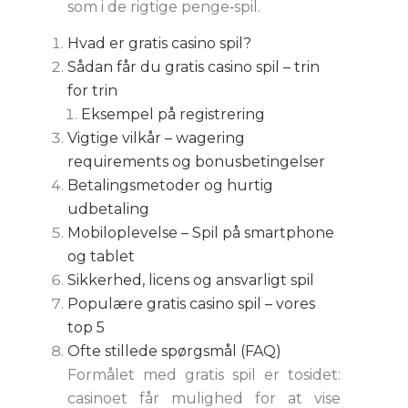
som i de rigtige penge‑spil.
Hvad er gratis casino spil?
Sådan får du gratis casino spil – trin
for trin
Eksempel på registrering
Vigtige vilkår – wagering
requirements og bonusbetingelser
Betalingsmetoder og hurtig
udbetaling
Mobiloplevelse – Spil på smartphone
og tablet
Sikkerhed, licens og ansvarligt spil
Populære gratis casino spil – vores
top 5
Ofte stillede spørgsmål (FAQ)
Formålet med gratis spil er tosidet:
casinoet får mulighed for at vise