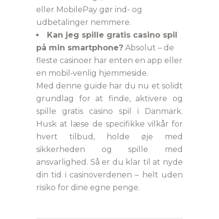
eller MobilePay gør ind- og
udbetalinger nemmere.
Kan jeg spille gratis casino spil
på min smartphone?
Absolut – de
fleste casinoer har enten en app eller
en mobil‑venlig hjemmeside.
Med denne guide har du nu et solidt
grundlag for at finde, aktivere og
spille gratis casino spil i Danmark.
Husk at læse de specifikke vilkår for
hvert tilbud, holde øje med
sikkerheden og spille med
ansvarlighed. Så er du klar til at nyde
din tid i casinoverdenen – helt uden
risiko for dine egne penge.