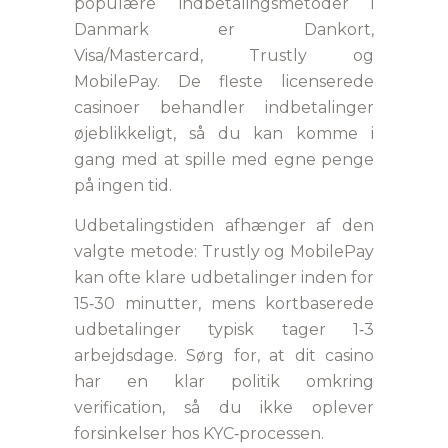
populære indbetalingsmetoder i
Danmark er Dankort,
Visa/Mastercard, Trustly og
MobilePay. De fleste licenserede
casinoer behandler indbetalinger
øjeblikkeligt, så du kan komme i
gang med at spille med egne penge
på ingen tid.
Udbetalingstiden afhænger af den
valgte metode: Trustly og MobilePay
kan ofte klare udbetalinger inden for
15‑30 minutter, mens kortbaserede
udbetalinger typisk tager 1‑3
arbejdsdage. Sørg for, at dit casino
har en klar politik omkring
verification, så du ikke oplever
forsinkelser hos KYC‑processen.