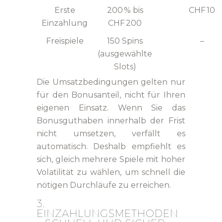
Erste
200 % bis
CHF 10
Einzahlung
CHF 200
Freispiele
150 Spins
–
(ausgewählte
Slots)
Die Umsatzbedingungen gelten nur
für den Bonusanteil, nicht für Ihren
eigenen Einsatz. Wenn Sie das
Bonusguthaben innerhalb der Frist
nicht umsetzen, verfällt es
automatisch. Deshalb empfiehlt es
sich, gleich mehrere Spiele mit hoher
Volatilität zu wählen, um schnell die
nötigen Durchläufe zu erreichen.
3.
EINZAHLUNGSMETHODEN