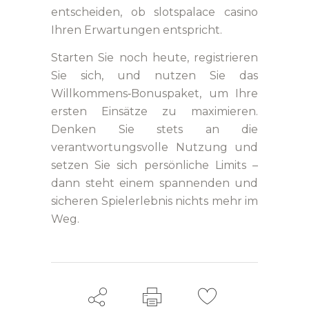
entscheiden, ob slotspalace casino
Ihren Erwartungen entspricht.
Starten Sie noch heute, registrieren
Sie sich, und nutzen Sie das
Willkommens‑Bonuspaket, um Ihre
ersten Einsätze zu maximieren.
Denken Sie stets an die
verantwortungsvolle Nutzung und
setzen Sie sich persönliche Limits –
dann steht einem spannenden und
sicheren Spielerlebnis nichts mehr im
Weg.