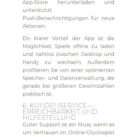
App‑Store herunterladen und
unterstützt
Push‑Benachrichtigungen für neue
Aktionen.
Ein klarer Vorteil der App ist die
Möglichkeit, Spiele offline zu laden
und nahtlos zwischen Desktop und
Handy zu wechseln. Außerdem
profitieren Sie von einer optimierten
Speicher‑ und Datenverwaltung, die
gerade bei größeren Gewinnzahlen
praktisch ist.
6. KUNDENSERVICE –
ERREICHBARKEIT UND
HILFESTELLUNG
Guter Support ist ein Muss, wenn es
um Vertrauen im Online‑Glücksspiel