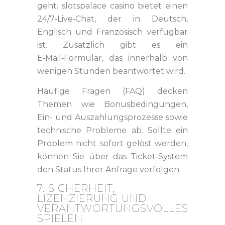
geht. slotspalace casino bietet einen
24/7‑Live‑Chat, der in Deutsch,
Englisch und Französisch verfügbar
ist. Zusätzlich gibt es ein
E‑Mail‑Formular, das innerhalb von
wenigen Stunden beantwortet wird.
Häufige Fragen (FAQ) decken
Themen wie Bonusbedingungen,
Ein- und Auszahlungsprozesse sowie
technische Probleme ab. Sollte ein
Problem nicht sofort gelöst werden,
können Sie über das Ticket‑System
den Status Ihrer Anfrage verfolgen.
7. SICHERHEIT,
LIZENZIERUNG UND
VERANTWORTUNGSVOLLES
SPIELEN