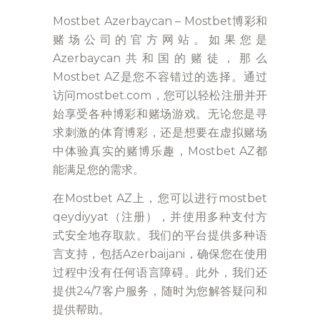
Mostbet Azerbaycan – Mostbet博彩和
赌场公司的官方网站。如果您是
Azerbaycan共和国的赌徒，那么
Mostbet AZ是您不容错过的选择。通过
访问mostbet.com，您可以轻松注册并开
始享受各种博彩和赌场游戏。无论您是寻
求刺激的体育博彩，还是想要在虚拟赌场
中体验真实的赌博乐趣，Mostbet AZ都
能满足您的需求。
在Mostbet AZ上，您可以进行mostbet
qeydiyyat（注册），并使用多种支付方
式安全地存取款。我们的平台提供多种语
言支持，包括Azerbaijani，确保您在使用
过程中没有任何语言障碍。此外，我们还
提供24/7客户服务，随时为您解答疑问和
提供帮助。