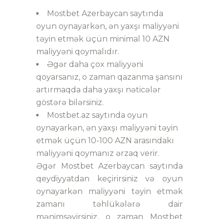
Mostbet Azerbaycan saytında
oyun oynayarkən, ən yaxşı maliyyəni
təyin etmək üçün minimal 10 AZN
maliyyəni qoymalıdır.
Əgər daha çox maliyyəni
qoyarsanız, o zaman qazanma şansını
artırmaqda daha yaxşı nəticələr
göstərə bilərsiniz.
Mostbet.az saytında oyun
oynayarkən, ən yaxşı maliyyəni təyin
etmək üçün 10-100 AZN arasındakı
maliyyəni qoymanız ərzaq verir.
Əgər Mostbet Azerbaycan saytında
qeydiyyatdan keçirirsiniz və oyun
oynayarkən maliyyəni təyin etmək
zamanı təhlükələrə dair
mənimsəyirsiniz, o zaman Mostbet