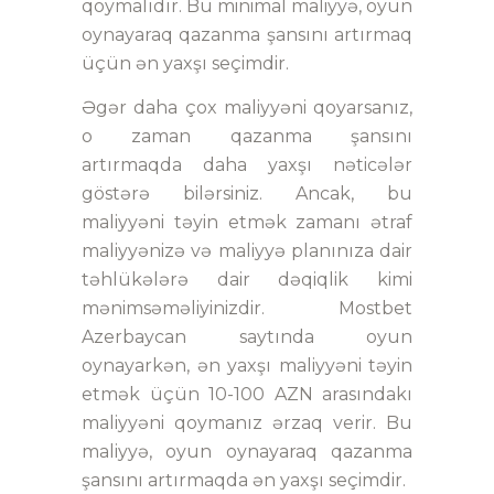
qoymalıdır. Bu minimal maliyyə, oyun
oynayaraq qazanma şansını artırmaq
üçün ən yaxşı seçimdir.
Əgər daha çox maliyyəni qoyarsanız,
o zaman qazanma şansını
artırmaqda daha yaxşı nəticələr
göstərə bilərsiniz. Ancak, bu
maliyyəni təyin etmək zamanı ətraf
maliyyənizə və maliyyə planınıza dair
təhlükələrə dair dəqiqlik kimi
mənimsəməliyinizdir. Mostbet
Azerbaycan saytında oyun
oynayarkən, ən yaxşı maliyyəni təyin
etmək üçün 10-100 AZN arasındakı
maliyyəni qoymanız ərzaq verir. Bu
maliyyə, oyun oynayaraq qazanma
şansını artırmaqda ən yaxşı seçimdir.